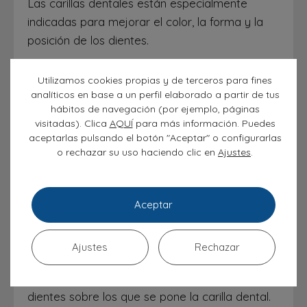
Las carillas dentales están especialmente
indicadas para mejorar el color, la forma y la
posición de los dientes.
Por ejemplo, pueden ser una buena solución
Utilizamos cookies propias y de terceros para fines
para
tratar problemas estéticos
analíticos en base a un perfil elaborado a partir de tus
hábitos de navegación (por ejemplo, páginas
consecuencia de la piorrea o la periodontitis.
visitadas). Clica
AQUÍ
para más información. Puedes
Pero siempre hay que tener presente que una
aceptarlas pulsando el botón "Aceptar" o configurarlas
carilla dental es como
una máscara para
o rechazar su uso haciendo clic en
.
Ajustes
embellecer el diente
, por lo que en ningún
momento puede concebirse como una solución
para curar estas enfermedades bucodentales.
Aceptar
Después del tratamiento de carillas dentales,
la
Ajustes
Rechazar
sonrisa se verá mucho más bonita
, sin
irregularidades en forma, tamaño y color de los
dientes sobre los que se pone la carilla dental.