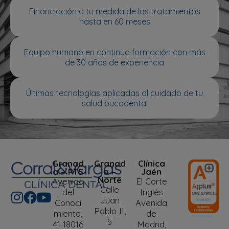
Financiación a tu medida de los tratamientos
hasta en 60 meses
Equipo humano en continua formación con más
de 30 años de experiencia
Últimas tecnologías aplicadas al cuidado de tu
salud bucodental
Granad
Granad
Clínica
a – PTS
a –
Jaén
Norte
Avenida
El Corte
Calle
del
Inglés
Juan
Conoci
Avenida
Pablo II,
miento,
de
5
41 18016
Madrid,