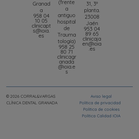
(frente
Granad
31, 3º
a
a
planta.
antiguo
958 04
23008
10 05
hospital
Jaén
clinicapt
de
953 04
s@ioia.
89 65
Trauma
es
clinicaja
tología)
en@ioia
958 25
.es
80 71
clinicagr
anada
@ioia.e
s
© 2026 CORRAL&VARGAS
Aviso legal
CLÍNICA DENTAL GRANADA
Política de privacidad
Política de cookies
Política Calidad IOIA