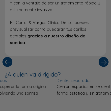
Y con la ventaja de ser un tratamiento rápido y
mínimamente invasivo.
En Corral & Vargas Clínica Dental puedes
previsualizar cómo quedarán tus carillas
dentales
gracias a nuestro diseño de
sonrisa
.
¿A quién va dirigido?
Dientes separados
D
Cierran espacios entre dientes (diastemas) de
C
forma estética y sin tratamientos largos.
c
e