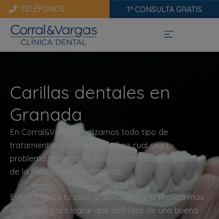
TELÉFONOS
1ª CONSULTA GRATIS
Carillas dentales en
Granada
En Corral&Vargas realizamos todo tipo de
tratamientos bucodentales. Sea cual sea tu
problema tenemos la solución idónea para tratarlo
de la forma más satisfactoria.
Estudiaremos tu caso y aplicaremos la técnica más
adecuada para lograr que disfrutes de una buena