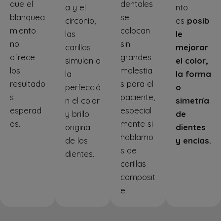
que el
dentales
a y el
nto
blanquea
se
circonio,
es
posib
miento
colocan
las
le
no
sin
carillas
mejorar
ofrece
grandes
simulan a
el color,
los
molestia
la
la forma
resultado
s para el
perfecció
o
s
paciente,
n el color
simetría
esperad
especial
y brillo
de
os.
mente si
original
dientes
hablamo
de los
y encías.
s de
dientes.
carillas
composit
e.