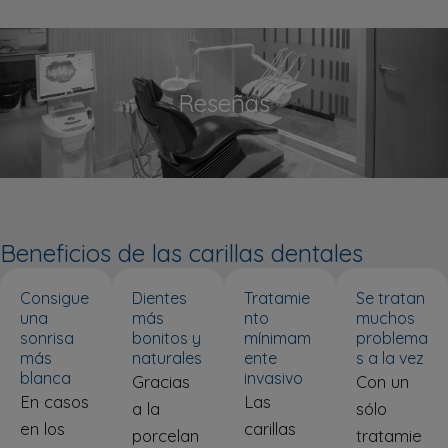
Reseñas
Beneficios de las carillas dentales
Consigue
Dientes
Tratamie
Se tratan
una
más
nto
muchos
sonrisa
bonitos y
mínimam
problema
más
naturales
ente
s a la vez
blanca
invasivo
Gracias
Con un
En casos
Las
a la
sólo
en los
carillas
porcelan
tratamie