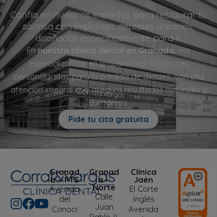
Confía en nuestros expertos para restaurar tu
sonrisa con implantes dentales unitarios,
diseñados específicamente para ti.
En
nuestra
clínica dental en Granada
, nos
especializamos en proporcionar soluciones
personalizadas para la pérdida de dientes, con una
atención integral que asegura resultados naturales y
duraderos.
Pide tu cita gratuita
Granad
Granad
Clínica
a – PTS
a –
Jaén
Norte
Avenida
El Corte
Calle
del
Inglés
Juan
Conoci
Avenida
Pablo II,