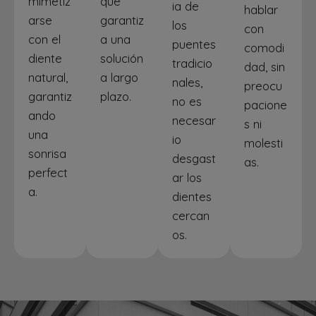
mimetiz
que
ia de
hablar
arse
garantiz
los
con
con el
a una
puentes
comodi
diente
solución
tradicio
dad, sin
natural,
a largo
nales,
preocu
garantiz
plazo.
no es
pacione
ando
necesar
s ni
una
io
molesti
sonrisa
desgast
as.
perfect
ar los
a.
dientes
cercan
os.