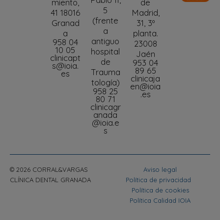
miento,
de
5
41 18016
Madrid,
(frente
Granad
31, 3º
a
a
planta.
antiguo
958 04
23008
10 05
hospital
Jaén
clinicapt
de
953 04
s@ioia.
89 65
Trauma
es
clinicaja
tología)
en@ioia
958 25
.es
80 71
clinicagr
anada
@ioia.e
s
© 2026 CORRAL&VARGAS
Aviso legal
CLÍNICA DENTAL GRANADA
Política de privacidad
Política de cookies
Política Calidad IOIA