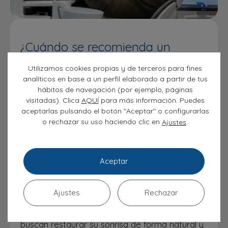
¿Cuándo se recomienda un
implante dental unitario?
Utilizamos cookies propias y de terceros para fines
Los
implantes dentales unitarios
son la
analíticos en base a un perfil elaborado a partir de tus
opción perfecta para:
hábitos de navegación (por ejemplo, páginas
visitadas). Clica
AQUÍ
para más información. Puedes
Reemplazar un solo diente perdido, ya
aceptarlas pulsando el botón "Aceptar" o configurarlas
sea por caries, lesiones o desgaste.
o rechazar su uso haciendo clic en
.
Ajustes
Mejorar la estética y la función de los
dientes visibles.
Aceptar
Ofrecer una solución duradera sin la
necesidad de afectar a los dientes
Ajustes
Rechazar
vecinos.
Estos implantes son excelentes para quienes
buscan restaurar su sonrisa de forma natural y