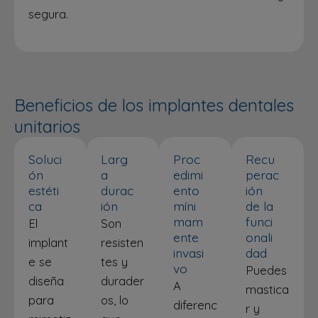
segura.
Beneficios de los implantes dentales
unitarios
Soluci
Larg
Proc
Recu
ón
a
edimi
perac
estéti
durac
ento
ión
ca
ión
míni
de la
mam
funci
El
Son
ente
onali
implant
resisten
invasi
dad
e se
tes y
vo
Puedes
diseña
durader
A
mastica
para
os, lo
diferenc
r y