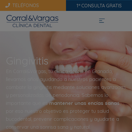
TELÉFONOS
1ª CONSULTA GRATIS
Gingivitis
En Corral&Vargas, tu clínica dental en Granada,
llevamos años ayudando a nuestros pacientes a
combatir la gingivitis mediante soluciones avanzadas
y personalizadas de periodoncia. Sabemos lo
importante que es
mantener unas encías sanas
,
por eso nuestro objetivo es proteger tu salud
bucodental, prevenir complicaciones y ayudarte a
conservar una sonrisa sana y natural.