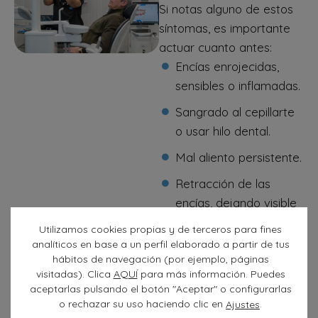
Si notas alguno de estos
síntomas, es importante
actuar cuanto antes:
Encías enrojecidas,
sensibles o inflamadas.
Sangrado al cepillarte
o usar hilo dental.
Mal aliento persistente.
Retracción de las
encías, dejando visible
parte de la raíz del
Utilizamos cookies propias y de terceros para fines
diente.
analíticos en base a un perfil elaborado a partir de tus
hábitos de navegación (por ejemplo, páginas
En nuestra clínica de
visitadas). Clica
AQUÍ
para más información. Puedes
Granada, nuestros
aceptarlas pulsando el botón "Aceptar" o configurarlas
especialistas en
o rechazar su uso haciendo clic en
.
Ajustes
periodoncia están