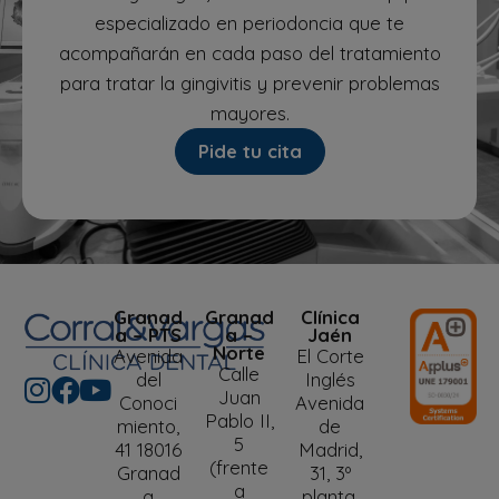
especializado en periodoncia que te
acompañarán en cada paso del tratamiento
para tratar la gingivitis y prevenir problemas
mayores.
Pide tu cita
Granad
Granad
Clínica
a – PTS
a –
Jaén
Norte
Avenida
El Corte
Calle
del
Inglés
Juan
Conoci
Avenida
Pablo II,
miento,
de
5
41 18016
Madrid,
(frente
Granad
31, 3º
a
a
planta.