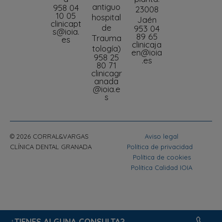
antiguo
958 04
23008
10 05
hospital
Jaén
clinicapt
de
953 04
s@ioia.
89 65
Trauma
es
clinicaja
tología)
en@ioia
958 25
.es
80 71
clinicagr
anada
@ioia.e
s
© 2026 CORRAL&VARGAS
Aviso legal
CLÍNICA DENTAL GRANADA
Política de privacidad
Política de cookies
Política Calidad IOIA
¿TIENES ALGUNA CONSULTA?