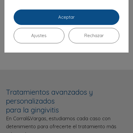
preparados para
diagnosticar y tratar la
Aceptar
gingivitis de manera
precisa y eficaz
,
Ajustes
Rechazar
adaptándonos a lo que
necesitas.
Tratamientos avanzados y
personalizados
para la gingivitis
En Corral&Vargas, estudiamos cada caso con
detenimiento para ofrecerte el tratamiento más