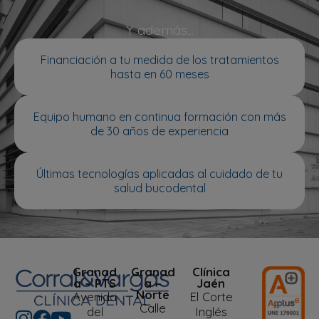
Y además...
Financiación a tu medida de los tratamientos
hasta en 60 meses
Equipo humano en continua formación con más
de 30 años de experiencia
Últimas tecnologías aplicadas al cuidado de tu
salud bucodental
Granad
Granad
Clínica
a – PTS
a –
Jaén
Norte
Avenida
El Corte
Calle
del
Inglés