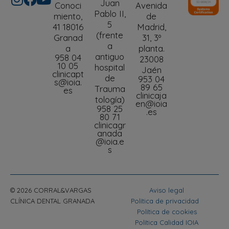
Juan
Conoci
Avenida
Pablo II,
miento,
de
5
41 18016
Madrid,
(frente
Granad
31, 3º
a
a
planta.
antiguo
958 04
23008
10 05
hospital
Jaén
clinicapt
de
953 04
s@ioia.
89 65
Trauma
es
clinicaja
tología)
en@ioia
958 25
.es
80 71
clinicagr
anada
@ioia.e
s
© 2026 CORRAL&VARGAS
Aviso legal
CLÍNICA DENTAL GRANADA
Política de privacidad
Política de cookies
Política Calidad IOIA