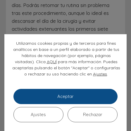
días. Podrás retomar tu rutina sin problema
tras este procedimiento, aunque lo ideal es
descansar el día de la cirugía y evitar
actividades extenuantes los primeros siete
días.
Utilizamos cookies propias y de terceros para fines
analíticos en base a un perfil elaborado a partir de tus
En caso de sufrir dolor e inflamación
hábitos de navegación (por ejemplo, páginas
persistente que no se calma con analgésicos
visitadas). Clica
AQUÍ
para más información. Puedes
de venta libre, contacta con tu dentista.
aceptarlas pulsando el botón "Aceptar" o configurarlas
o rechazar su uso haciendo clic en
.
Ajustes
Aceptar
Tipos de anestesia
Según el tipo de cirugía necesaria, el cirujano puede
Ajustes
Rechazar
emplear un tipo de anestesia u otro. Estos son los
tipos de anestesia más empleados en la extracción