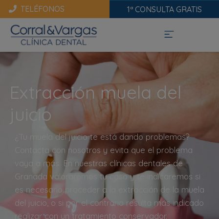
TELÉFONOS
1ª CONSULTA GRATIS
Extracción muela del
juicio
¿Tu muela del juicio te está dando problemas?
Contacta con nosotros y evita que el problema
vaya a más. En nuestras clínicas dentales de
Granada valoraremos tu caso y te indicaremos si
es necesario proceder a la extracción de la muela
del juicio, o si por el contrario resulta más indicado
realizar con un tratamiento conservador.