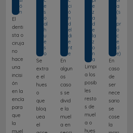
si
c
c
pi
ur
ó
e
ci
e
a
n
s
ó
z
(s
o
n
a
i
El
al
d
d
pr
denti
h
el
e
o
sta o
u
di
la
c
e
e
z
e
ciruja
s
nt
o
d
no
o
e
n
e)
hace
a
Se
En
En
Limpi
una
extra
algun
caso
a los
incisi
e el
os
de
posib
ón
hues
caso
ser
les
en la
o
s se
nece
resto
encía
que
divid
sario
s de
para
bloq
e la
se
muel
que
uea
muel
cose
a o
la
el
a en
la
hues
muel
acce
secci
incisi