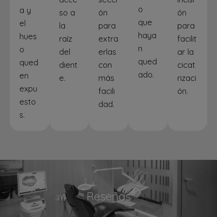
o
a y
so a
ón
ón
que
el
la
para
para
haya
hues
raíz
extra
facilit
n
o
del
erlas
ar la
qued
qued
dient
con
cicat
ado.
en
e.
más
rizaci
expu
facili
ón.
esto
dad.
s.
Reseñas