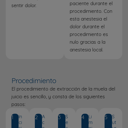
paciente durante el
sentir dolor.
procedimiento. Con
esta anestesia el
dolor durante el
procedimiento es
nulo gracias a la
anestesia local.
Procedimiento
El procedimiento de extracción de la muela del
juicio es sencillo, y consta de los siguientes
pasos:
1
In
2
A
3
S
4
Li
5
S
ci
c
e
m
ut