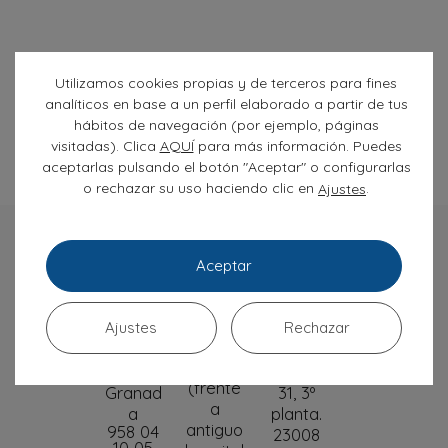
Añade aquí tu texto de cabecera
Utilizamos cookies propias y de terceros para fines
analíticos en base a un perfil elaborado a partir de tus
hábitos de navegación (por ejemplo, páginas
Lorem fistrum por la gloria de mi madre esse jarl
visitadas). Clica
AQUÍ
para más información. Puedes
aliqua llevame al sircoo. De la pradera ullamco qué
aceptarlas pulsando el botón "Aceptar" o configurarlas
dise usteer está la cosa muy malar.
o rechazar su uso haciendo clic en
.
Ajustes
Granad
Granad
Clínica
Aceptar
a – PTS
a –
Jaén
Norte
Avenida
El Corte
Calle
del
Inglés
Juan
Ajustes
Rechazar
Conoci
Avenida
Pablo II,
miento,
de
5
41 18016
Madrid,
(frente
Granad
31, 3º
a
a
planta.
antiguo
958 04
23008
10 05