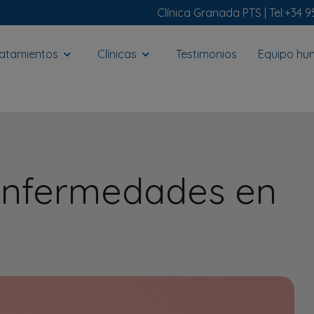
Clínica Granada PTS |
Tel:
+34 9
ratamientos
Clínicas
Testimonios
Equipo h
enfermedades en