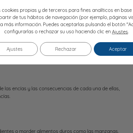
 cookies propias y de terceros para fines analíticos en base 
s encías. Si el paciente llega a ella, las fibras y el hueso
artir de tus hábitos de navegación (por ejemplo, páginas vis
ecuencia fatal de
perder piezas dentales
, o que estas se
a más información. Puedes aceptarlas pulsando el botón "A
de la sonrisa, como a la mordida y funcionalidad de la
configurarlas o rechazar su uso haciendo clic en
.
Ajustes
Ajustes
Rechazar
Aceptar
ermedades en las
las encías y las consecuencias de cada una de ellas,
cías.
 dientes o morder alimentos duros como las manzanas.