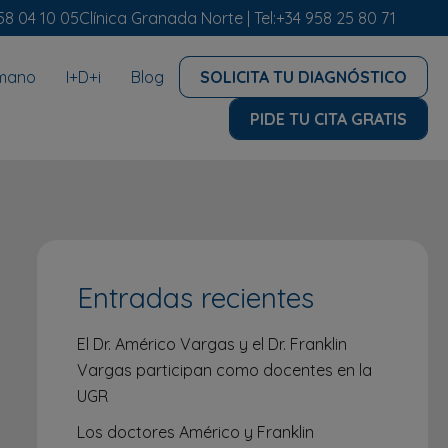
58 04 10 05
Clínica Granada Norte |
Tel:
+34 958 25 80 71
umano
I+D+i
Blog
SOLICITA TU DIAGNÓSTICO
PIDE TU CITA GRATIS
Entradas recientes
El Dr. Américo Vargas y el Dr. Franklin
Vargas participan como docentes en la
UGR
Los doctores Américo y Franklin