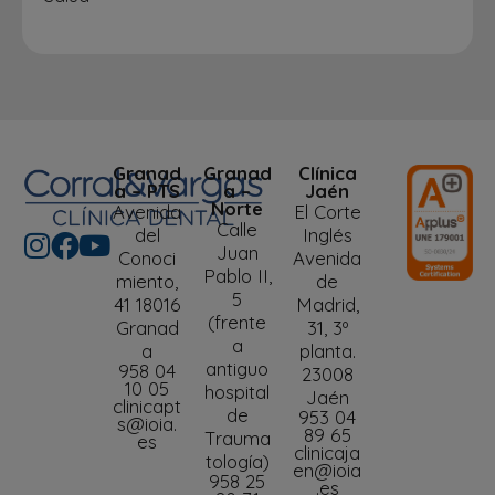
Granad
Granad
Clínica
a – PTS
a –
Jaén
Norte
Avenida
El Corte
Calle
del
Inglés
Juan
Conoci
Avenida
Pablo II,
miento,
de
5
41 18016
Madrid,
(frente
Granad
31, 3º
a
a
planta.
antiguo
958 04
23008
10 05
hospital
Jaén
clinicapt
de
953 04
s@ioia.
89 65
Trauma
es
clinicaja
tología)
en@ioia
958 25
.es