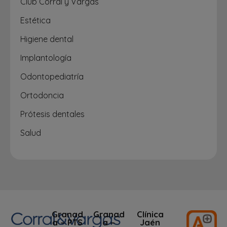
Club Corral y Vargas
Estética
Higiene dental
Implantología
Odontopediatría
Ortodoncia
Prótesis dentales
Salud
Granad
Granad
Clínica
a – PTS
a –
Jaén