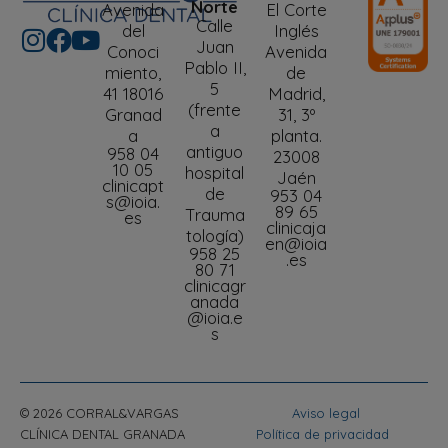
Norte
Avenida
El Corte
Calle
del
Inglés
Juan
Conoci
Avenida
Pablo II,
miento,
de
5
41 18016
Madrid,
(frente
Granad
31, 3º
a
a
planta.
antiguo
958 04
23008
10 05
hospital
Jaén
clinicapt
de
953 04
s@ioia.
89 65
Trauma
es
clinicaja
tología)
en@ioia
958 25
.es
80 71
clinicagr
anada
@ioia.e
s
© 2026 CORRAL&VARGAS
Aviso legal
CLÍNICA DENTAL GRANADA
Política de privacidad