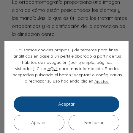
La ortopantomografía proporciona una imagen
clara de cómo están posicionados los dientes y
las mandíbulas, lo que es útil para los tratamientos
ortodónticos y la planificación de la corrección de
la alineación dental.
Preparación para implantes dentales
. Ayuda a
Utilizamos cookies propias y de terceros para fines
los profesionales a evaluar el estado del hueso
analíticos en base a un perfil elaborado a partir de tus
mandibular o maxilar y decidir si el paciente tiene
hábitos de navegación (por ejemplo, páginas
suficiente masa ósea para recibir implantes.
visitadas). Clica
AQUÍ
para más información. Puedes
aceptarlas pulsando el botón "Aceptar" o configurarlas
Detección de problemas dentales ocultos
.
o rechazar su uso haciendo clic en
.
Ajustes
Permite detectar infecciones, abscesos dentales
o problemas en la raíz que no se ven a simple
vista.
Aceptar
¿Cuánto se tarda en hacer una
Ajustes
Rechazar
ortopantomografía?