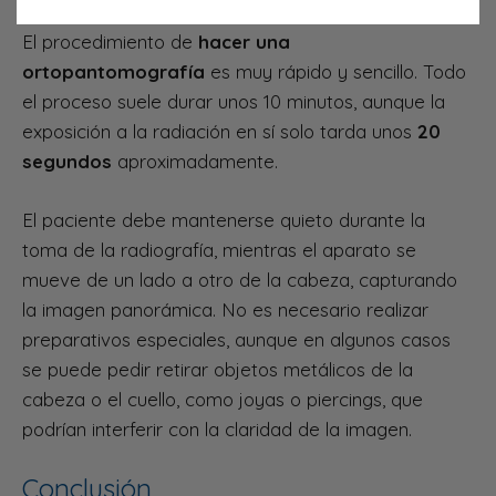
El procedimiento de
hacer una
ortopantomografía
es muy rápido y sencillo. Todo
el proceso suele durar unos 10 minutos, aunque la
exposición a la radiación en sí solo tarda unos
20
segundos
aproximadamente.
El paciente debe mantenerse quieto durante la
toma de la radiografía, mientras el aparato se
mueve de un lado a otro de la cabeza, capturando
la imagen panorámica. No es necesario realizar
preparativos especiales, aunque en algunos casos
se puede pedir retirar objetos metálicos de la
cabeza o el cuello, como joyas o piercings, que
podrían interferir con la claridad de la imagen.
Conclusión