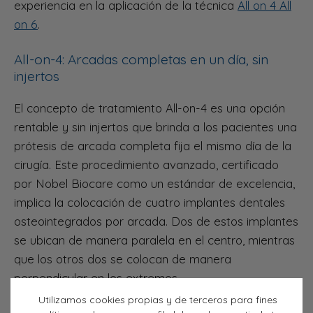
experiencia en la aplicación de la técnica
All on 4 All
on 6
.
All-on-4: Arcadas completas en un día, sin
injertos
El concepto de tratamiento All-on-4 es una opción
rentable y sin injertos que brinda a los pacientes una
prótesis de arcada completa fija el mismo día de la
cirugía. Este procedimiento avanzado, certificado
por Nobel Biocare como un estándar de excelencia,
implica la colocación de cuatro implantes dentales
osteointegrados por arcada. Dos de estos implantes
se ubican de manera paralela en el centro, mientras
que los otros dos se colocan de manera
perpendicular en los extremos.
Utilizamos cookies propias y de terceros para fines