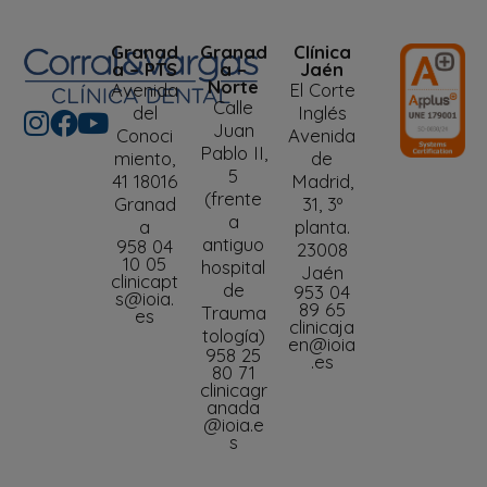
Granad
Granad
Clínica
a – PTS
a –
Jaén
Norte
Avenida
El Corte
Calle
del
Inglés
Juan
Conoci
Avenida
Pablo II,
miento,
de
5
41 18016
Madrid,
(frente
Granad
31, 3º
a
a
planta.
antiguo
958 04
23008
10 05
hospital
Jaén
clinicapt
de
953 04
s@ioia.
89 65
Trauma
es
clinicaja
tología)
en@ioia
958 25
.es
80 71
clinicagr
anada
@ioia.e
s