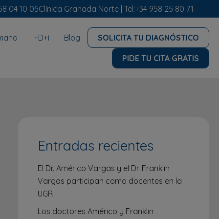
58 04 10 05
Clínica Granada Norte |
Tel:
+34 958 25 80 71
umano
I+D+i
Blog
SOLICITA TU DIAGNÓSTICO
PIDE TU CITA GRATIS
Entradas recientes
El Dr. Américo Vargas y el Dr. Franklin
Vargas participan como docentes en la
UGR
Los doctores Américo y Franklin