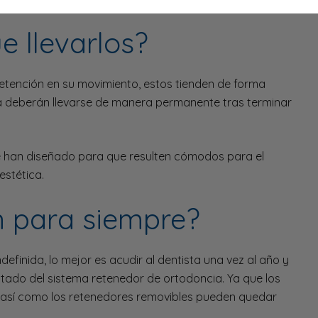
 llevarlos?
retención en su movimiento, estos tienden de forma
ia deberán llevarse de manera permanente tras terminar
e han diseñado para que resulten cómodos para el
estética.
n para siempre?
efinida, lo mejor es acudir al dentista una vez al año y
 estado del sistema retenedor de ortodoncia. Ya que los
, así como los retenedores removibles pueden quedar