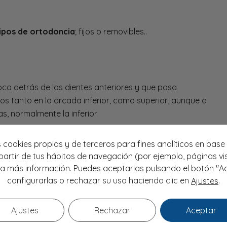
ipos de ortodoncia
; fijos o removibles..
ca detrás de los dientes anteriores y que pasa
rlos tanto en la arcada inferior, como superior, aunque a
s, normalmente la inferior.
ial para que permanezca fijo.
 cookies propias y de terceros para fines analíticos en base 
artir de tus hábitos de navegación (por ejemplo, páginas vis
removibles
a más información. Puedes aceptarlas pulsando el botón "A
configurarlas o rechazar su uso haciendo clic en
.
Ajustes
férula retenedora
puede ponerse y quitarse. Lo normal
Ajustes
Rechazar
Aceptar
e. Sin embargo, en algunas ocasiones durante la fase
durante todo el día.