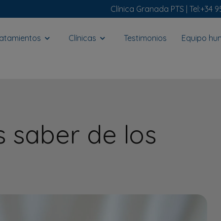
Clínica Granada PTS |
Tel:
+34 9
ratamientos
Clínicas
Testimonios
Equipo h
 saber de los