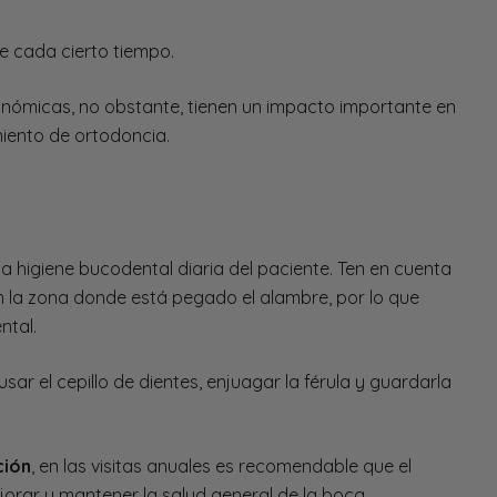
e cada cierto tiempo.
onómicas, no obstante, tienen un impacto importante en
amiento de ortodoncia.
a higiene bucodental diaria del paciente. Ten en cuenta
 la zona donde está pegado el alambre, por lo que
ntal.
sar el cepillo de dientes, enjuagar la férula y guardarla
ción
, en las visitas anuales es recomendable que el
jorar y mantener la salud general de la boca.