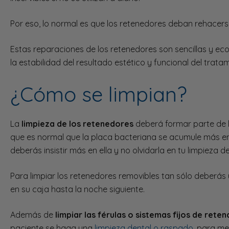
Por eso, lo normal es que los retenedores deban rehacers
Estas reparaciones de los retenedores son sencillas y ec
la estabilidad del resultado estético y funcional del trat
¿Cómo se limpian?
La
limpieza de los retenedores
deberá formar parte de l
que es normal que la placa bacteriana se acumule más en
deberás insistir más en ella y no olvidarla en tu limpieza de
Para limpiar los retenedores removibles tan sólo deberás u
en su caja hasta la noche siguiente.
Además de
limpiar las férulas o sistemas fijos de reten
paciente se haga una
limpieza dental o raspado
, para me