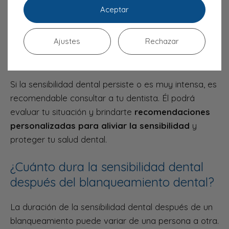
aumentar la sensibilidad. Limita su consumo y
Aceptar
enjuaga tu boca con agua después de consumirlos
para proteger tus dientes.
Ajustes
Rechazar
Consulta a tu dentista
Si la sensibilidad dental persiste o es muy intensa, es
recomendable consultar a tu dentista. Él podrá
evaluar tu situación y brindarte
recomendaciones
personalizadas para aliviar la sensibilidad
y
proteger tu salud dental.
¿Cuánto dura la sensibilidad dental
después del blanqueamiento dental?
La duración de la sensibilidad dental después de un
blanqueamiento puede variar de una persona a otra.