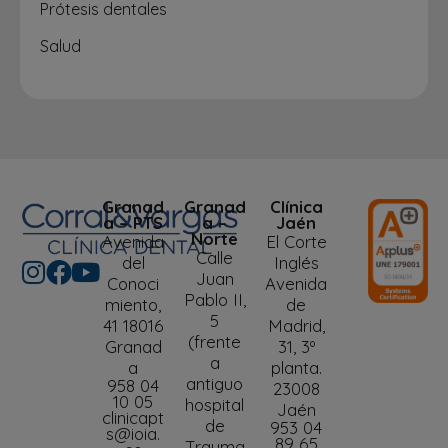
Prótesis dentales
Salud
Granad
Granad
Clínica
a – PTS
a –
Jaén
Norte
Avenida
El Corte
Calle
del
Inglés
Juan
Conoci
Avenida
Pablo II,
miento,
de
5
41 18016
Madrid,
(frente
Granad
31, 3º
a
a
planta.
antiguo
958 04
23008
10 05
hospital
Jaén
clinicapt
de
953 04
s@ioia.
89 65
Trauma